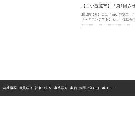
【白い観覧車】「第1回さ
2015年3月24日に「白い観覧
ドケアコンテスト】とは「佐世保
会社概要
役員紹介
社名の由来
事業紹介
実績
お問い合わせ
ポリシー